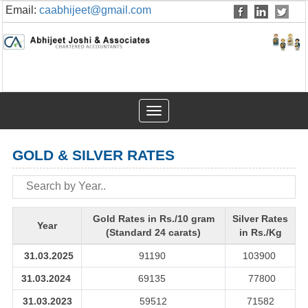
Email:
caabhijeet@gmail.com
Toggle
navigation
GOLD & SILVER RATES
Gold Rates in Rs./10 gram
Silver Rates
Year
(Standard 24 carats)
in Rs./Kg
31.03.2025
91190
103900
31.03.2024
69135
77800
31.03.2023
59512
71582